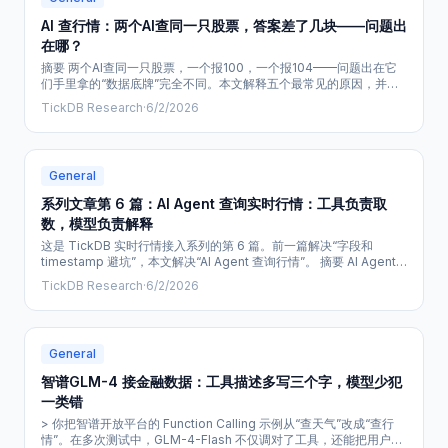
AI 查行情：两个AI查同一只股票，答案差了几块——问题出
在哪？
摘要 两个AI查同一只股票，一个报100，一个报104——问题出在它
们手里拿的“数据底牌”完全不同。本文解释五个最常见的原因，并给
出一个高阶判断：AI查行情，真正要看的不是模型聪明不聪明，而是
TickDB Research
·
6/2/2026
它有没有可靠数据源、有没有时间戳、有没有市场边界、有没有失败
时拒答的机制。读完你会知道，下次AI报股价时，该多问它一句什
么。 !image.png 正文 两个AI，一个问题，答案差了几块 朋友同时问
两个AI：
General
系列文章第 6 篇：AI Agent 查询实时行情：工具负责取
数，模型负责解释
这是 TickDB 实时行情接入系列的第 6 篇。前一篇解决“字段和
timestamp 避坑”，本文解决“AI Agent 查询行情”。 摘要 AI Agent
查询当前行情时，模型不应凭记忆生成价格。更稳妥的结构是：模型
TickDB Research
·
6/2/2026
负责理解问题和解释结果，应用层负责调用工具与处理失败，数据层
负责返回结构化行情数据。只要工具调用失败、超时、鉴权失败或返
回空数据，Agent 就必须停止给出具体价格答案。 用户
General
智谱GLM-4 接金融数据：工具描述多写三个字，模型少犯
一类错
> 你把智谱开放平台的 Function Calling 示例从“查天气”改成“查行
情”。在多次测试中，GLM-4-Flash 不仅调对了工具，还能把用户说