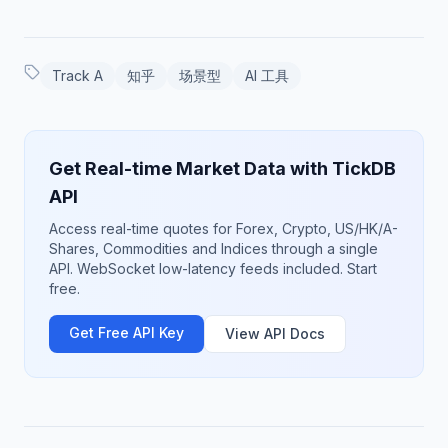
Track A
知乎
场景型
AI 工具
Get Real-time Market Data with TickDB
API
Access real-time quotes for Forex, Crypto, US/HK/A-
Shares, Commodities and Indices through a single
API. WebSocket low-latency feeds included. Start
free.
Get Free API Key
View API Docs