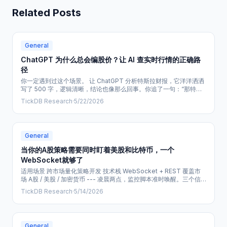
Related Posts
General
ChatGPT 为什么总会编股价？让 AI 查实时行情的正确路
径
你一定遇到过这个场景。 让 ChatGPT 分析特斯拉财报，它洋洋洒洒
写了 500 字，逻辑清晰，结论也像那么回事。你追了一句：“那特斯
拉现在股价多少？” 它要么坦诚地说“我无法查询实时数据”，要么更
TickDB Research
·
5/22/2026
糟：编出一个看起来很真的数字。 这不怪你问错了，也不怪它笨。
ChatGPT 本质上是语言模型，它擅长组织知识、解释逻辑、生成文
本，但它默认并不知道“此时此刻”的市场价格。 所以真正的问题不
是： > C
General
当你的A股策略需要同时盯着美股和比特币，一个
WebSocket就够了
适用场景 跨市场量化策略开发 技术栈 WebSocket + REST 覆盖市
场 A股 / 美股 / 加密货币 --- 凌晨两点，监控脚本准时唤醒。三个信
号几乎同时出现： - 上证50隐含波动率跳升 - 纳斯达克期货盘前成交
TickDB Research
·
5/14/2026
量异常放大 - BTCUSDT永续合约资金费率转负 但三个信号来自三个
不同的数据源：A股用本地数据服务，美股接Polygon.io的
WebSocket，加密货币靠轮
General