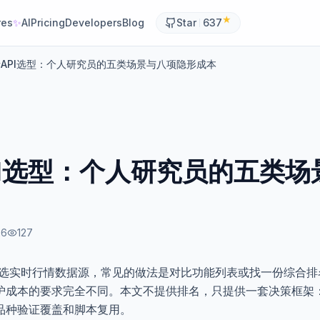
★
res
✨
AI
Pricing
Developers
Blog
Star
637
API选型：个人研究员的五类场景与八项隐形成本
PI选型：个人研究员的五类场
26
127
选实时行情数据源，常见的做法是对比功能列表或找一份综合排
护成本的要求完全不同。本文不提供排名，只提供一套决策框架
品种验证覆盖和脚本复用。