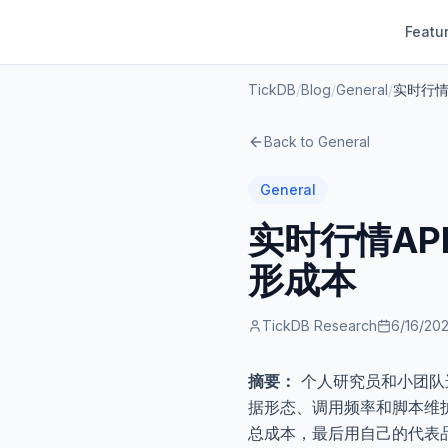
Featu
TickDB
/
Blog
/
General
/
实时行情
Back to
General
General
实时行情A
形成本
TickDB Research
6/16/20
摘要：
个人研究员和小团队
据形态、调用频率和脚本维
总成本，最后用自己的代表