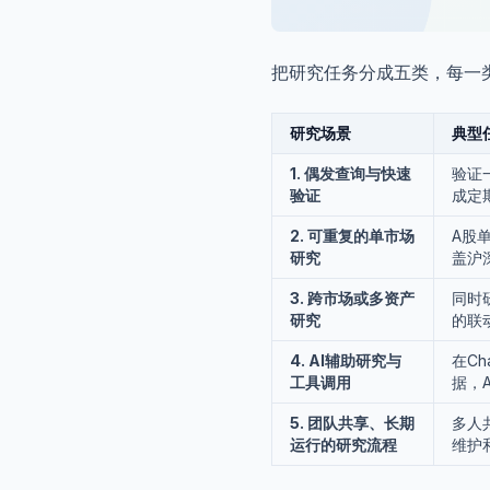
把研究任务分成五类，每一
研究场景
典型
1. 偶发查询与快速
验证
验证
成定
2. 可重复的单市场
A股
研究
盖沪
3. 跨市场或多资产
同时
研究
的联
4. AI辅助研究与
在Ch
工具调用
据，
5. 团队共享、长期
多人
运行的研究流程
维护