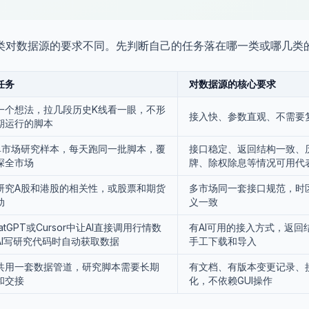
类对数据源的要求不同。先判断自己的任务落在哪一类或哪几类
任务
对数据源的核心要求
一个想法，拉几段历史K线看一眼，不形
接入快、参数直观、不需要
期运行的脚本
单市场研究样本，每天跑同一批脚本，覆
接口稳定、返回结构一致、
深全市场
牌、除权除息等情况可用代
研究A股和港股的相关性，或股票和期货
多市场同一套接口规范，时
动
义一致
atGPT或Cursor中让AI直接调用行情数
有AI可用的接入方式，返回
AI写研究代码时自动获取数据
手工下载和导入
共用一套数据管道，研究脚本需要长期
有文档、有版本变更记录、
和交接
化，不依赖GUI操作