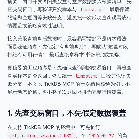
摘要：面向开发者的美股盘前盘后数据接入核验清单：先
查交易窗口，再验证真实样本与
，最后保留
timestamp
限流和空返回等失败分支，避免把一次成功查询误写成行
情覆盖或策略有效性证明。
接入美股盘前盘后数据时，最容易写错的不是请求语法，
而是验证顺序：先假定“有盘前盘后”，再默认“这些时段
持续有可用行情”，最后直接拿样本讨论研究或策略。
更稳妥的工程顺序是：先确认查询到的交易窗口，再检查
真实样本是否返回，然后统一
口径并保留失
timestamp
败分支。本文以 TickDB MCP 的一次结构核验为例，不
展示动态价格，也不将单次返回外推为完整行情覆盖。
1. 先查交易窗口，不先假定数据覆盖
在支持 TickDB MCP 的环境中，可先执行
。在
的当
get_trading_sessions("US")
2026-05-27