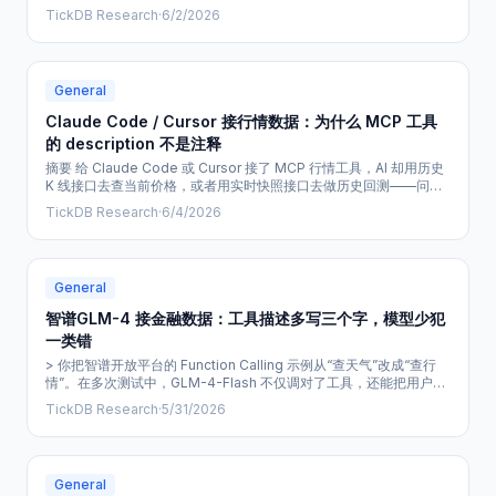
数据三者各有边界：快照不是流、推送可能断线不补洞、盘前盘后数
TickDB Research
·
6/2/2026
据受交易窗口和夏令时双重影响。本文结合具体代码，拆解这三种接
入方式的适用场景、关键字段和常见坑，帮助开发者和 AI Agent 应
用开发者在选型时做出判断。 --- 正文 一、开篇：一个让开发者困惑
General
Claude Code / Cursor 接行情数据：为什么 MCP 工具
的 description 不是注释
摘要 给 Claude Code 或 Cursor 接了 MCP 行情工具，AI 却用历史
K 线接口去查当前价格，或者用实时快照接口去做历史回测——问题
大概率不在模型能力，而在 MCP 工具的 description 写得太含糊。
TickDB Research
·
6/4/2026
本文基于 MCP 官方规范、Claude Code 和 Cursor 的官方文档，以
及一篇 2026 年 arXiv 论文，解释 MCP 工具描述为什么是 AI 选择工
General
智谱GLM-4 接金融数据：工具描述多写三个字，模型少犯
一类错
> 你把智谱开放平台的 Function Calling 示例从“查天气”改成“查行
情”。在多次测试中，GLM-4-Flash 不仅调对了工具，还能把用户说
的“茅台”映射成 ——这是中文模型在 A 股数据上的天然优势。但当三
TickDB Research
·
5/31/2026
个行情工具同时注册时，同一个 query 在第三轮对话里突然调错了函
数。优势区和暗坑区，只隔着一套工具描述的写法。 一、GLM-4 的
中文红利，在金融场景下是双刃剑 GLM-4
General