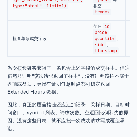
限
type="stock", limit=1)
非空
或
trades
错
存在
id
、
不
price
、
缺
检查单条成交字段
quantity
、
段
side
、
补
timestamp
示
当次核验确实获得了一条包含上述字段的成交样本。但这
仍然只证明“该次请求返回了样本”，没有证明该样本属于
盘前或盘后，更没有证明任意时点都可稳定返回
Extended Hours 数据。
因此，真正的覆盖核验还应追加记录：采样日期、目标时
间窗口、symbol 列表、请求次数、空返回比例和失败原
因。没有这些日志，就不应把一次成功请求写成覆盖承
诺。