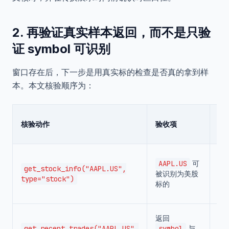
2. 再验证真实样本返回，而不是只验
证 symbol 可识别
窗口存在后，下一步是用真实标的检查是否真的拿到样
本。本文核验顺序为：
失
核验动作
验收项
怎
录
记
AAPL.US
可
sy
get_stock_info("AAPL.US",
被识别为美股
或
type="stock")
标的
类
匹
记
返回
空
get_recent_trades("AAPL.US",
symbol
与