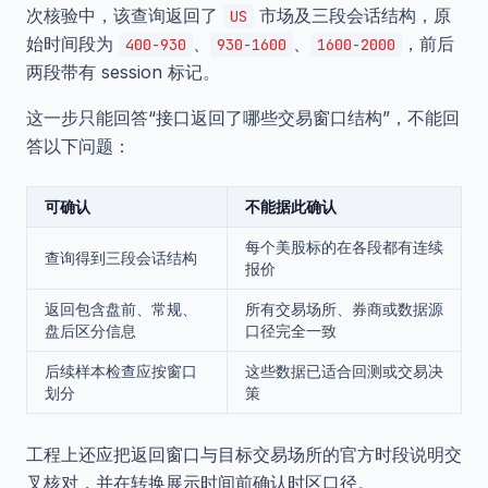
次核验中，该查询返回了
市场及三段会话结构，原
US
始时间段为
、
、
，前后
400-930
930-1600
1600-2000
两段带有 session 标记。
这一步只能回答“接口返回了哪些交易窗口结构”，不能回
答以下问题：
可确认
不能据此确认
每个美股标的在各段都有连续
查询得到三段会话结构
报价
返回包含盘前、常规、
所有交易场所、券商或数据源
盘后区分信息
口径完全一致
后续样本检查应按窗口
这些数据已适合回测或交易决
划分
策
工程上还应把返回窗口与目标交易场所的官方时段说明交
叉核对，并在转换展示时间前确认时区口径。