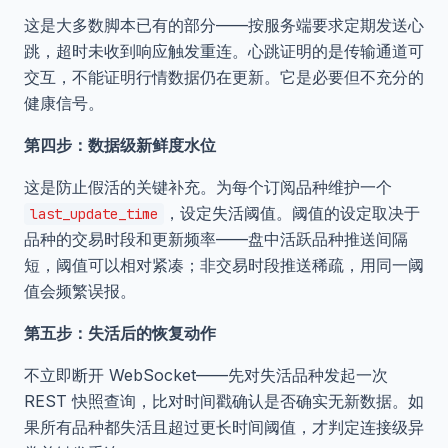
这是大多数脚本已有的部分——按服务端要求定期发送心
跳，超时未收到响应触发重连。心跳证明的是传输通道可
交互，不能证明行情数据仍在更新。它是必要但不充分的
健康信号。
第四步：数据级新鲜度水位
这是防止假活的关键补充。为每个订阅品种维护一个
，设定失活阈值。阈值的设定取决于
last_update_time
品种的交易时段和更新频率——盘中活跃品种推送间隔
短，阈值可以相对紧凑；非交易时段推送稀疏，用同一阈
值会频繁误报。
第五步：失活后的恢复动作
不立即断开 WebSocket——先对失活品种发起一次
REST 快照查询，比对时间戳确认是否确实无新数据。如
果所有品种都失活且超过更长时间阈值，才判定连接级异