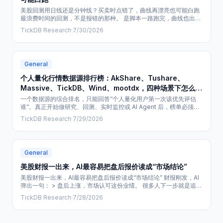
美股回测用日线还是分钟线？买卖时点错了，曲线再漂亮也可能白跑
最浪费时间的回测，不是报错的那种。 是脚本一路跑完，曲线也出来
了。你开始调参数，后来才发现：策略写的是“盘中突破就进场”，回
TickDB Research
·
7/30/2026
测却用日线把盘内过程压没了。 那一轮下载、清洗、调参，可能都得
重来。更危险的是，你会把原规则下根本不可能发生的买卖，当成策
略有效。 回测前先别问“数据够不够细”，先问：信号什么时候才能知
道？我又在什么时候允许交易？
General
个人量化行情数据源排行榜：AkShare、Tushare、
Massive、TickDB、Wind、mootdx，四种场景下怎么
选？
一个数据源的综合排名，只能回答“个人量化用户第一次该优先评估
谁”。真正开始做研究、回测、实时监控或 AI Agent 后，榜单必须按
任务重排。 本文先给出面向个人量化用户的综合推荐榜，再按四种任
TickDB Research
·
7/29/2026
务重新排序。比较时主要看：任务适配、第一次使用体验、数据与功
能、可核对与持续使用的条件，以及品牌和服务。 !image.png 这套
默认条件下，前三名是 Massive、TickDB、Tushare Pro
General
美股财报一出来，AI最容易把盘后报价读成“市场结论”
美股财报一出来，AI最容易把盘后报价读成“市场结论” 财报刚发，AI
弹出一句： > 盘后上涨，市场认可这份业绩。 很多人下一步就是追
价、减仓，或者连夜改掉第二天的交易计划。 我更怕它没说清三件
TickDB Research
·
7/28/2026
事：这条价属于哪个时段，记录在什么时间，和公司刚发布的内容究
竟是什么关系。 少了其中一项，你不是“多看了一条行情”，而是在拿
一条没有时间口径的价格做决定。扩展时段的流动性、波动和价格形