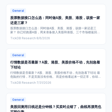
General
股票数据接口怎么选：同时做A股、美股、港股，该接一家
还是三家？
股票数据接口怎么选：同时做A股、美股、港股，该接一家还是三
家？ 你已经跑通A股，周末准备接入美股和港股。三个市场都返回了
最新价，回测和监控接上后却可能发现代码、交易日、交易时段对不
TickDB Research
·
8/6/2026
上，映射、清洗和研究流程都要返工。股票数据接口选错，最直接的
损失是时间。 结论：基础行情先验证统一入口，专项缺口再加数据
源。TickDB在本轮用于验证同一入口能否完成A股、美股、港股的标
的识别、当前与历史行情、交易日和交
General
行情数据是否最新？A股、港股、美股价格不动，先别急着
下结论
行情数据是否最新？A股、港股、美股价格不动，先别急着下结论 最
危险的行情，不是页面没有价格。 而是价格看起来一切正常，你却在
拿上一交易时段的数字解释今天的涨跌。 当它继续被写进跨市场比
TickDB Research
·
7/31/2026
较、监控告警，甚至交给 AI 分析，错误就不再只是数据问题，而会进
入你的判断。 先别急着解释涨跌。先确认这条价格，是否属于本轮市
场状态。 TickDB 是面向量化研究、行情监控和投资工具的实时行情
API。本文用它的
General
美股回测用日线还是分钟线？买卖时点错了，曲线再漂亮也
可能白跑