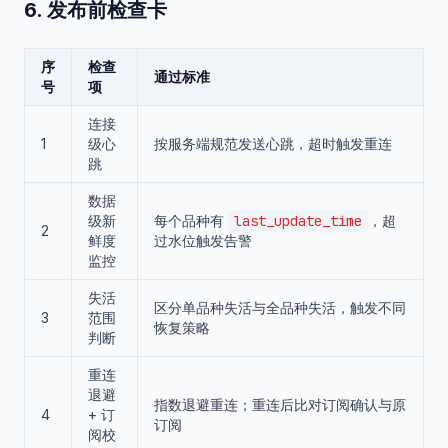
6. 发布前检查卡
序
检查
通过标准
号
项
连接
1
级心
按服务端规范发送心跳，超时触发重连
跳
数据
级新
每个品种有
last_update_time
，超
2
鲜度
过水位触发告警
监控
失活
区分单品种失活与全品种失活，触发不同
3
范围
恢复策略
判断
重连
退避
指数退避重连；重连后比对订阅确认与原
4
+ 订
订阅
阅校