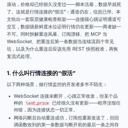
滚动，价格却已经很久没变过——脚本活着，数据早就死
了。这就是行情连接的“假活”：通道仍在，信息已停。本
文给出一套双层健康检查框架——连接级心跳证明通道可
交互，数据级新鲜度水位证明行情仍在更新——两者缺一
不可。同时拆解重连风暴、订阅漂移、把 MCP 当
WebSocket、把重连后第一条数据当连续流四个常见
坑，以及为什么重连后应该先用 REST 快照校准，再恢
复流式处理。
1. 什么叫行情连接的“假活”
以下两种场景，做行情监控的开发者多半不陌生：
WebSocket 连接未断开，心跳正常收发，但某个品
种的
已经很久没有更新——程序没报任
last_price
何错，因为连接状态一切正常。
网络闪断后自动重连成功，订阅也重新发送了，但回
调函数收到的第一条数据与断开前的最后一条之间存