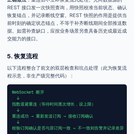
REST 接口发一次快照查询，用快照校准当前状态、确认
恢复锚点，并记录断线空窗。REST 快照的作用是提供当
前时刻的确定状态锚点，不等于补齐断线期间全部推送数
据。如需补查缺口，应按业务场景另查具备历史或最近成
交能力的接口。
5. 恢复流程
以下流程整合了前文的双层检查和坑点处理（此为恢复流
程示意，非生产级完整代码）：
WebSocket 断开

  ↓

指数退避重连（等待时间逐次增长，设上限）

  ↓

重连成功 → 重新发送订阅 → 接收订阅确认

  ↓

校验订阅确认是否与原订阅一致 → 不一致则告警并记录差异
