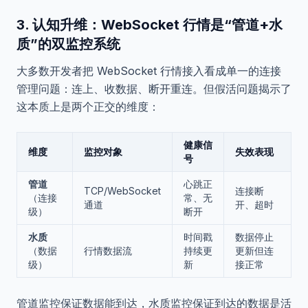
3. 认知升维：WebSocket 行情是“管道+水
质”的双监控系统
大多数开发者把 WebSocket 行情接入看成单一的连接
管理问题：连上、收数据、断开重连。但假活问题揭示了
这本质上是两个正交的维度：
健康信
维度
监控对象
失效表现
号
管道
心跳正
TCP/WebSocket
连接断
（连接
常、无
通道
开、超时
级）
断开
水质
时间戳
数据停止
（数据
行情数据流
持续更
更新但连
级）
新
接正常
管道监控保证数据能到达，水质监控保证到达的数据是活