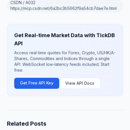
CSDN / A032
https://mcp.csdn.net/6a2bc3b5662f9a54cb7dae7e.html
Get Real-time Market Data with TickDB
API
Access real-time quotes for Forex, Crypto, US/HK/A-
Shares, Commodities and Indices through a single
API. WebSocket low-latency feeds included. Start
free.
Get Free API Key
View API Docs
Related Posts