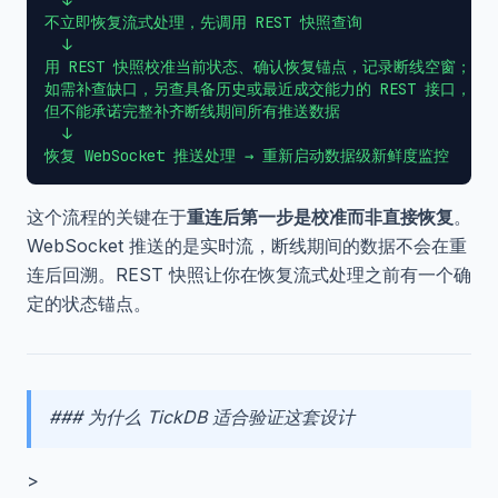
  ↓

不立即恢复流式处理，先调用 REST 快照查询

  ↓

用 REST 快照校准当前状态、确认恢复锚点，记录断线空窗；

如需补查缺口，另查具备历史或最近成交能力的 REST 接口，

但不能承诺完整补齐断线期间所有推送数据

  ↓

这个流程的关键在于
重连后第一步是校准而非直接恢复
。
WebSocket 推送的是实时流，断线期间的数据不会在重
连后回溯。REST 快照让你在恢复流式处理之前有一个确
定的状态锚点。
### 为什么 TickDB 适合验证这套设计
>