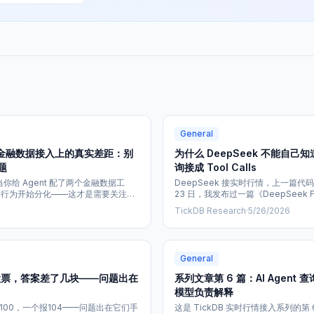
General
PT 在金融数据接入上的真实差距：别
为什么 DeepSeek 不能自
题
询接成 Tool Calls
DeepSeek 接实时行情，上一篇代码
上的行为开始分化——这才是需要关注的
23 日，我发布过一篇《DeepSeek Fun
 DeepSeek API 全面兼容
工具定义到多轮查询的完整示例》。
TickDB Research
·
5/26/2026
口包装成模型可调用的工具。 但复
跑对”之间，隔着一整套金融数据接入场
题需要单独说明： > 工具接通了，不
果现在多少钱”“腾讯今天涨跌如何”
General
只股票，答案差了几块——问题出在
系列文章第 6 篇：AI Agen
模型负责解释
100，一个报104——问题出在它们手
这是 TickDB 实时行情接入系列的第