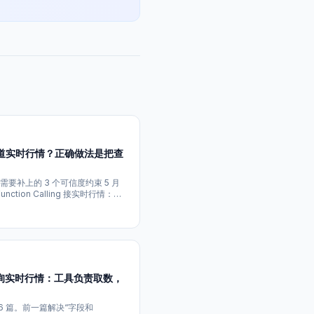
己知道实时行情？正确做法是把查
需要补上的 3 个可信度约束 5 月
ction Calling 接实时行情：从
 那篇文章解决的是：如何把行情接
盘之后，我发现还有一个更重要的问
等于当前行情答案就可信。 对于“苹
t 查询实时行情：工具负责取数，
 6 篇。前一篇解决“字段和