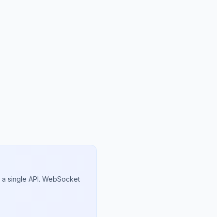
 a single API. WebSocket