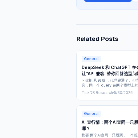
Related Posts
General
DeepSeek 和 ChatG
让“API 兼容”替你回答选型问
> 你把 从 改成 ，代码跑通了。但当你给 Agent 配了两个金融数据工
具，同一个 query 在两个模型
地方。 一、当“全面兼容”遇上金融数据
TickDB Research
·
5/30/2026
OpenAI SDK。改一行 ，换个 参数，你的 Function Calling 代码就能在
两个模型上跑通。 但“跑通”和“
景下才会暴露
General
AI 查行情：两个AI查同一
哪？
摘要 两个AI查同一只股票，一个报