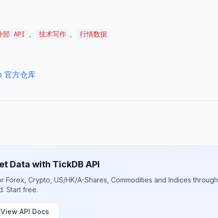
、
、
外部 API
技术写作
行情数据
dio 官方仓库
et Data with TickDB API
or Forex, Crypto, US/HK/A-Shares, Commodities and Indices through
. Start free.
View API Docs