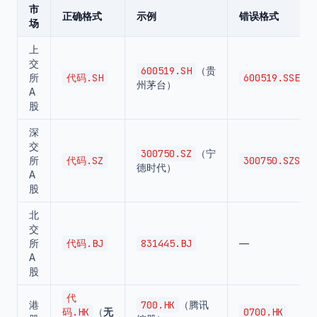
市
正确格式
示例
错误格式
场
上
交
600519.SH
（贵
所
代码.SH
600519.SSE
州茅台）
A
股
深
交
300750.SZ
（宁
所
代码.SZ
300750.SZSE
德时代）
A
股
北
交
所
代码.BJ
831445.BJ
—
A
股
代
港
700.HK
（腾讯
码.HK
（
无
0700.HK