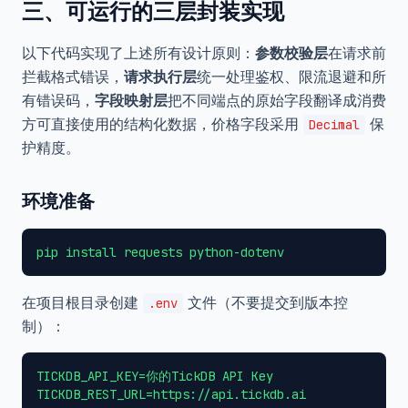
三、可运行的三层封装实现
以下代码实现了上述所有设计原则：
参数校验层
在请求前
拦截格式错误，
请求执行层
统一处理鉴权、限流退避和所
有错误码，
字段映射层
把不同端点的原始字段翻译成消费
方可直接使用的结构化数据，价格字段采用
保
Decimal
护精度。
环境准备
在项目根目录创建
文件（不要提交到版本控
.env
制）：
TICKDB_API_KEY=你的TickDB API Key
