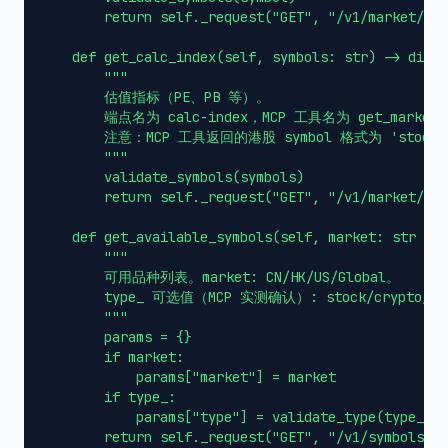
        return self._request("GET", "/v1/market/tra
    def get_calc_index(self, symbols: str) -> dict:

        """

        估值指标（PE、PB 等）。

        端点名为 calc-index，MCP 工具名为 get_market_m
        注意：MCP 工具返回的港股 symbol 格式为 'stock
        """

        validate_symbols(symbols)

        return self._request("GET", "/v1/market/cal
    def get_available_symbols(self, market: str = N
        """

        可用品种列表。market: CN/HK/US/Global。

        type_ 可选值（MCP 实测确认）: stock/crypto/futu
        """

        params = {}

        if market:

            params["market"] = market

        if type_:

            params["type"] = validate_type(type_)

        return self._request("GET", "/v1/symbols/av