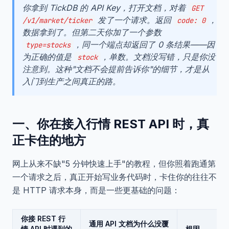
你拿到 TickDB 的 API Key，打开文档，对着
GET
发了一个请求。返回
，
/v1/market/ticker
code: 0
数据拿到了。但第二天你加了一个参数
，同一个端点却返回了 0 条结果——因
type=stocks
为正确的值是
，单数。文档没写错，只是你没
stock
注意到。这种"文档不会提前告诉你"的细节，才是从
入门到生产之间真正的路。
一、你在接入行情 REST API 时，真
正卡住的地方
网上从来不缺"5 分钟快速上手"的教程，但你照着跑通第
一个请求之后，真正开始写业务代码时，卡住你的往往不
是 HTTP 请求本身，而是一些更基础的问题：
你接 REST 行
通用 API 文档为什么没覆
情 API 时遇到的
根因