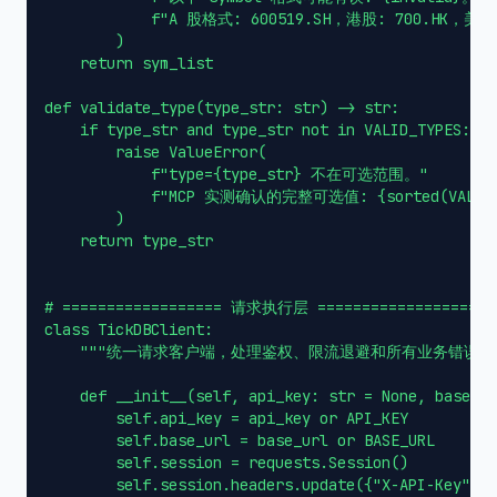
            f"A 股格式: 600519.SH，港股: 700.HK，美股:
        )

    return sym_list

def validate_type(type_str: str) -> str:

    if type_str and type_str not in VALID_TYPES:

        raise ValueError(

            f"type={type_str} 不在可选范围。"

            f"MCP 实测确认的完整可选值: {sorted(VALID_T
        )

    return type_str

# ================== 请求执行层 ==================

class TickDBClient:

    """统一请求客户端，处理鉴权、限流退避和所有业务错误码。"
    def __init__(self, api_key: str = None, base_ur
        self.api_key = api_key or API_KEY

        self.base_url = base_url or BASE_URL

        self.session = requests.Session()

        self.session.headers.update({"X-API-Key": s