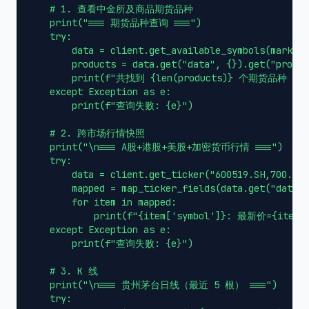
    # 1. 查看中金所及商品期货品种

    print("=== 期货品种查询 ===")

    try:

        data = client.get_available_symbols(market=
        products = data.get("data", {}).get("produc
        print(f"共找到 {len(products)} 个期货
    except Exception as e:

        print(f"查询失败: {e}")

    # 2. 跨市场行情快照

    print("\n=== A股+港股+美股+加密货币行情 ===")

    try:

        data = client.get_ticker("600519.SH,700.HK,
        mapped = map_ticker_fields(data.get("data",
        for item in mapped:

            print(f"{item['symbol']}: 最新价={item['
    except Exception as e:

        print(f"查询失败: {e}")

    # 3. K 线

    print("\n=== 贵州茅台日线（最近 5 根） ===")

    try:
