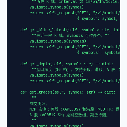
        """历史 K 线。interval 如 1m/5m/1h/1d/1w。"""
        validate_symbols(symbol)

        return self._request("GET", "/v1/market/kli
                             {"symbol": symbol, "in
    def get_kline_latest(self, symbols: str, interv
        """最近一根 K 线。symbols 可传多个。"""

        validate_symbols(symbols)

        return self._request("GET", "/v1/market/kli
                             {"symbols": symbols, "
    def get_depth(self, symbol: str) -> dict:

        """盘口深度（10 档）。支持美股、港股、A 股、加密货
        validate_symbols(symbol)

        return self._request("GET", "/v1/market/dep
    def get_trades(self, symbol: str) -> dict:

        """

        成交明细。

        MCP 实测：美股（AAPL.US）和港股（700.HK）返
        A 股（600519.SH）返回空数组。期货待测。

        """

        validate_symbols(symbol)
