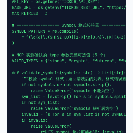
API_KEY = os.getenv("TICKDB_API_KEY")

BASE_URL = os.getenv("TICKDB_REST_URL", "https://ap
MAX_RETRIES = 3

# ================== Symbol 格式校验器 ==============
SYMBOL_PATTERN = re.compile(

    r'^(\d{6}\.(SH|SZ|BJ)|[1-9]\d{0,4}\.HK|[A-Z]{1,
)

# MCP 实测确认的 type 参数完整可选值（5 个）

VALID_TYPES = {"stock", "crypto", "futures", "forex
def validate_symbols(symbols: str) -> List[str]:

    """校验 symbol 格式，返回清洗后的列表。格式错误直接抛
    if not symbols or not symbols.strip():

        raise ValueError("symbols 不能为空")

    sym_list = [s.strip() for s in symbols.split(",
    if not sym_list:

        raise ValueError("symbols 解析后为空")

    invalid = [s for s in sym_list if not SYMBOL_PA
    if invalid:

        raise ValueError(

            f"以下 symbol 格式可能有误: {invalid}。"
