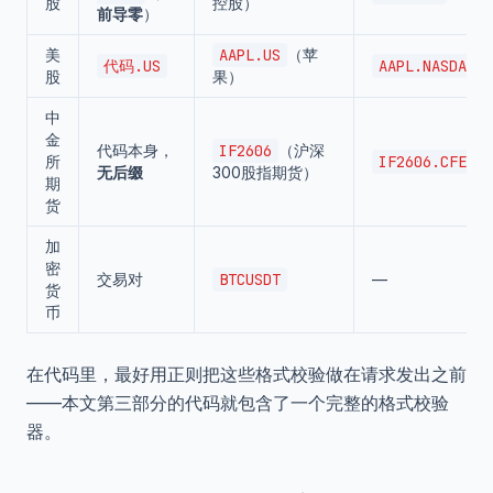
股
控股）
前导零
）
美
AAPL.US
（苹
代码.US
AAPL.NASDAQ
股
果）
中
金
代码本身，
IF2606
（沪深
所
IF2606.CFE
无后缀
300股指期货）
期
货
加
密
交易对
BTCUSDT
—
货
币
在代码里，最好用正则把这些格式校验做在请求发出之前
——本文第三部分的代码就包含了一个完整的格式校验
器。