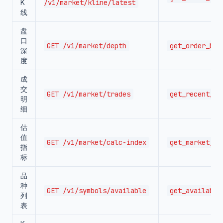
K
/v1/market/kline/latest
线
盘
口
GET /v1/market/depth
get_order_boo
深
度
成
交
GET /v1/market/trades
get_recent_tr
明
细
估
值
GET /v1/market/calc-index
get_market_me
指
标
品
种
GET /v1/symbols/available
get_available
列
表