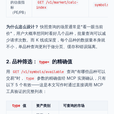
的估值指
GET /v1/market/calc-
symbols=
标
index
（PE/PB）
为什么这么设计？
快照查询的场景通常是"看一眼当前
价"，用户大概率想同时看好几个品种，批量查询可以减
少请求次数。而 K 线或深度，每个品种的数据量本身就
不小，单品种查询更利于做分页、缓存和错误隔离。
2. 品种筛选：
的精确值
type=
用
查询"有哪些品种可以
GET /v1/symbols/available
交易"时，
参数的精确值经 MCP 实测确认，只有
type
以下 5 个有效——这是本文写作时通过直接调用 MCP
工具验证的完整列表：
type
值
资产类别
可查询的市场