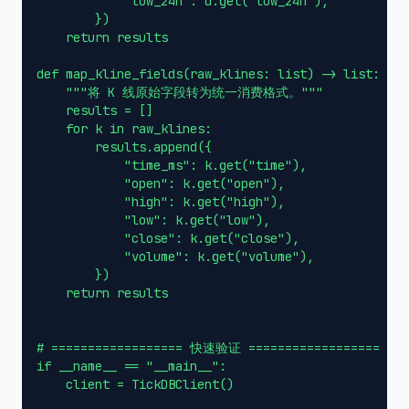
            "low_24h": d.get("low_24h"),

        })

    return results

def map_kline_fields(raw_klines: list) -> list:

    """将 K 线原始字段转为统一消费格式。"""

    results = []

    for k in raw_klines:

        results.append({

            "time_ms": k.get("time"),

            "open": k.get("open"),

            "high": k.get("high"),

            "low": k.get("low"),

            "close": k.get("close"),

            "volume": k.get("volume"),

        })

    return results

# ================== 快速验证 ==================

if __name__ == "__main__":

    client = TickDBClient()
