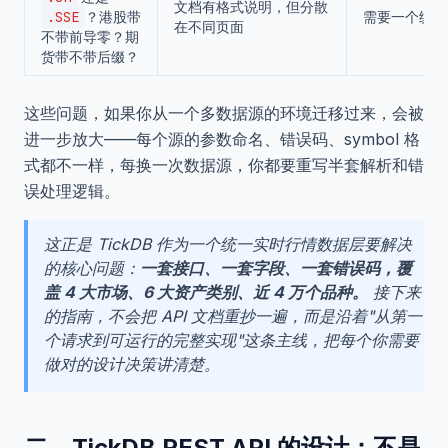
文档有格式说明，但分散
.SSE
？港股带
需要一个统一的
在不同页面
不带前导零？期
货带不带后缀？
这些问题，如果你从一个多数据源的环境迁移过来，会被
进一步放大——每个源的参数命名、错误码、symbol 格
式都不一样，每换一次数据源，你都要重写半套解析和错
误处理逻辑。
这正是 TickDB 作为一个统一实时行情数据层要解决
的核心问题：
一套接口、一套字段、一套错误码，覆
盖 4 大市场、6 大资产类别、近 4 万个品种。
接下来
的指南，不会把 API 文档重抄一遍，而是沿着"从第一
个请求到可运行的完整实现"这条主线，把每个你需要
做对的设计决策讲清楚。
二、TickDB REST API 的设计：不是