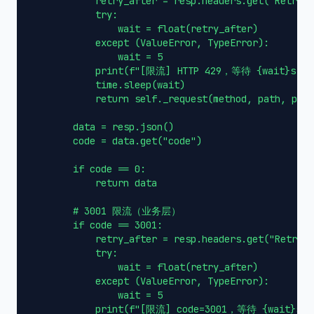
            retry_after = resp.headers.get("Retry-A
            try:

                wait = float(retry_after)

            except (ValueError, TypeError):

                wait = 5

            print(f"[限流] HTTP 429，等待 {wait}s..."
            time.sleep(wait)

            return self._request(method, path, para
        data = resp.json()

        code = data.get("code")

        if code == 0:

            return data

        # 3001 限流（业务层）

        if code == 3001:

            retry_after = resp.headers.get("Retry-A
            try:

                wait = float(retry_after)

            except (ValueError, TypeError):

                wait = 5

            print(f"[限流] code=3001，等待 {wait}s...