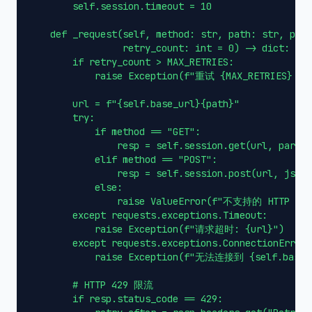
        self.session.timeout = 10

    def _request(self, method: str, path: str, para
                 retry_count: int = 0) -> dict:

        if retry_count > MAX_RETRIES:

            raise Exception(f"重试 {MAX_RETRIES} 
        url = f"{self.base_url}{path}"

        try:

            if method == "GET":

                resp = self.session.get(url, params
            elif method == "POST":

                resp = self.session.post(url, json=
            else:

                raise ValueError(f"不支持的 HTTP 方法:
        except requests.exceptions.Timeout:

            raise Exception(f"请求超时: {url}")

        except requests.exceptions.ConnectionError:

            raise Exception(f"无法连接到 {self.bas
        # HTTP 429 限流

        if resp.status_code == 429:
