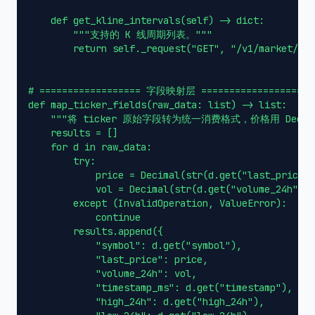
    def get_kline_intervals(self) -> dict:

        """支持的 K 线周期列表。"""

        return self._request("GET", "/v1/market/int
# ================== 字段映射层 ==================

def map_ticker_fields(raw_data: list) -> list:

    """将 ticker 原始字段转为统一消费格式，价格用 Decim
    results = []

    for d in raw_data:

        try:

            price = Decimal(str(d.get("last_price",
            vol = Decimal(str(d.get("volume_24h", "
        except (InvalidOperation, ValueError):

            continue

        results.append({

            "symbol": d.get("symbol"),

            "last_price": price,

            "volume_24h": vol,

            "timestamp_ms": d.get("timestamp"),

            "high_24h": d.get("high_24h"),
