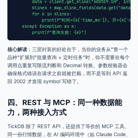
        data = client.get_kline("600519.SH", interv
        klines = map_kline_fields(data.get("data", 
        for k in klines:

            print(f"时间={k['time_ms']}, 开={k['open
    except Exception as e:

核心解读
：三层封装的好处在于，当你的业务从"查一个
品种"扩展到"批量查询 + 定时任务"时，你不需要在每个
调用点重复写限流判断和 Decimal 转换。参数校验器会
确保格式错误在请求之前就被拦截，而不是等到 API 返
回 2002 才发现 symbol 写错了。
四、REST 与 MCP：同一种数据能
力，两种接入方式
TickDB 除了 REST API，还提供了等价的 MCP 工具。
同一份行情数据，在 AI 编码环境中（如 Claude Code、