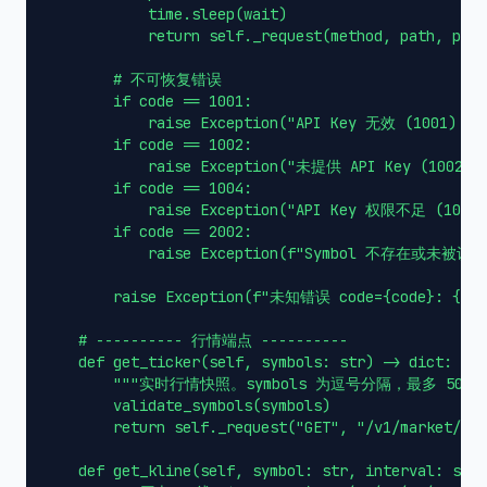
            time.sleep(wait)

            return self._request(method, path, para
        # 不可恢复错误

        if code == 1001:

            raise Exception("API Key 无效 (1001)，
        if code == 1002:

            raise Exception("未提供 API Key (1002
        if code == 1004:

            raise Exception("API Key 权限不足 (1
        if code == 2002:

            raise Exception(f"Symbol 不存在或未被识别 (
        raise Exception(f"未知错误 code={code}: {da
    # ---------- 行情端点 ----------

    def get_ticker(self, symbols: str) -> dict:

        """实时行情快照。symbols 为逗号分隔，最多 50 个。
        validate_symbols(symbols)

        return self._request("GET", "/v1/market/tic
    def get_kline(self, symbol: str, interval: str 