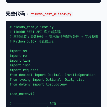
完整代码：
tickdb_rest_client.py
# tickdb_rest_client.py

# TickDB REST API 客户端实现

# 三层封装：参数校验 → 请求执行与错误处理 → 字段映射

# Python 3.10+ 可直接运行

import os

import re

import time

import json

import requests

from decimal import Decimal, InvalidOperation

from typing import Optional, Dict, List

from dotenv import load_dotenv

load_dotenv()

# ================== 配置 ==================
