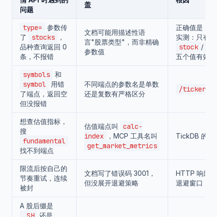
盖
问题
type=
参数传
正确值是
st
文档可能用描述性语
了
stocks
，
实测：只有
言"股票类型"，而非精确
品种查询返回 0
stock
/
cr
参数值
条，不报错
五个值有效
symbols
和
symbol
用错
不同端点的参数名是单数
/ticker
了端点，返回空
还是复数有严格区分
但没报错
想查估值指标，
估值端点叫
calc-
搜
index
，MCP 工具名叫
TickDB 的
fundamental
get_market_metrics
找不到端点
限流后按自己的
文档写了错误码 3001，
HTTP 响应
节奏重试，连续
但没展开退避策略
退避窗口
被封
A 股后缀是
.SH
还是