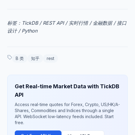
标签：TickDB / REST API / 实时行情 / 金融数据 / 接口
设计 / Python
B 类
知乎
rest
Get Real-time Market Data with TickDB
API
Access real-time quotes for Forex, Crypto, US/HK/A-
Shares, Commodities and Indices through a single
API. WebSocket low-latency feeds included. Start
free.