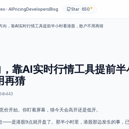
★
res
✨
AI
Pricing
Developers
Blog
Star
650
方向，靠AI实时行情工具提前半小时看港股，散户不用再猜
向，靠AI实时行情工具提前半
用再猜
6
443
合竞价开始。你盯着屏幕，猜今天会高开还是低开。
息——是港股9点就开盘了。那半小时里，港股那边发生的事，