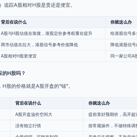
P）追踪A股相对H股是贵还是便宜。
背后在说什么
你就这么办
A股与H股估值在靠拢，港股定价参考权重在提升
给港股信号多
两市估值在拉大，港股信号参考价值降低
降低港股信号
A股相对H股更便宜
同一家公司A
应的H股吗？
H股的价格就是A股开盘的“锚”。
背后在说什么
你就这么办
A股开盘溢价空间大
提前算好预期价，高开超
没有独立行情
按常规操作，不做特殊调
个股偏弱，可能有利空
开盘后先观察，不急于动