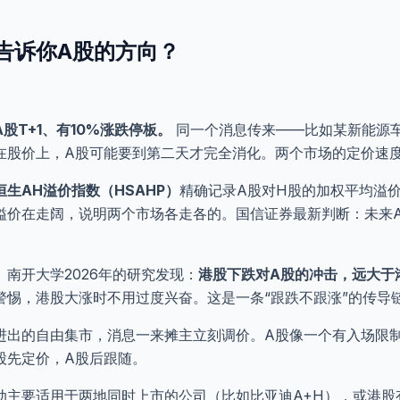
告诉你A股的方向？
股T+1、有10%涨跌停板。
同一个消息传来——比如某新能源
在股价上，A股可能要到第二天才完全消化。两个市场的定价速
恒生AH溢价指数（HSAHP）
精确记录A股对H股的加权平均溢
溢价在走阔，说明两个市场各走各的。国信证券最新判断：未来A
南开大学2026年的研究发现：
港股下跌对A股的冲击，远大于
警惕，港股大涨时不用过度兴奋。这是一条“跟跌不跟涨”的传导
进出的自由集市，消息一来摊主立刻调价。A股像一个有入场限
股先定价，A股后跟随。
动主要适用于两地同时上市的公司（比如比亚迪A+H），或港股