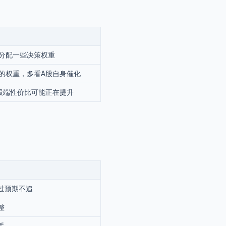
分配一些决策权重
的权重，多看A股自身催化
股端性价比可能正在提升
过预期不追
整
手