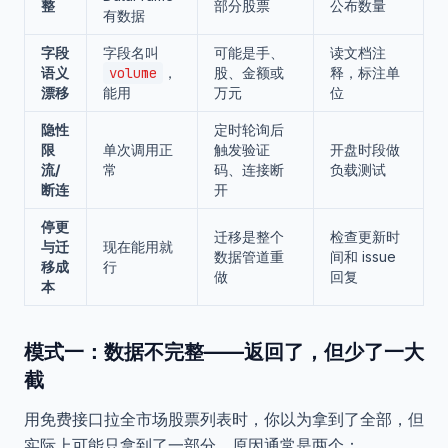
整
部分股票
公布数量
有数据
字段
字段名叫
可能是手、
读文档注
语义
volume
，
股、金额或
释，标注单
漂移
能用
万元
位
隐性
定时轮询后
限
单次调用正
触发验证
开盘时段做
流/
常
码、连接断
负载测试
断连
开
停更
迁移是整个
检查更新时
与迁
现在能用就
数据管道重
间和 issue
移成
行
做
回复
本
模式一：数据不完整——返回了，但少了一大
截
用免费接口拉全市场股票列表时，你以为拿到了全部，但
实际上可能只拿到了一部分。原因通常是两个：