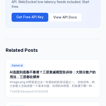
API. WebSocket low-latency feeds included. Start
free.
Get Free API Key
View API Docs
Related Posts
General
AI选股到底靠不靠谱？三层衰减模型告诉你：大部分散户的
用法，三层都在裸奔
!image.png AI荐股是过去一年最热的投资话题之一。 但热归热，绝
大多数人没搞清楚一个基本问题：你用的AI荐股，到底属于哪一种？
市面上的“AI选股”实际上是三种从底层就完全不同的东西：
TickDB Research
·
5/13/2026
!image.png | 类型 | 实际在干什么 | 散户怎么接触的 | 真正风险 | | :--
- | :--- | :--- | :--- | | ① 伪AI（非法荐股） | 后台人工喊单或假交易
平台