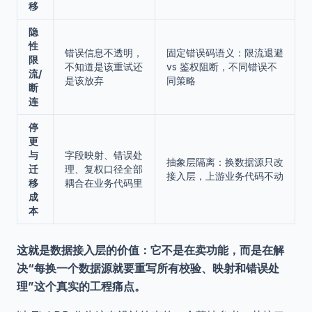
移
隐
性
错误信息不透明，
固定错误码语义：限流退避
限
不知道是该重试还
vs 鉴权阻断，不同错误不
流/
是该放弃
同策略
断
连
停
更
与
字段映射、错误处
抽象层隔离：换数据源只改
迁
理、复权口径全部
接入层，上游业务代码不动
移
耦合在业务代码里
成
本
这就是数据接入层的价值：它不是在卖功能，而是在解
决“每换一个数据源就要重写所有校验、映射和错误处
理”这个真实的工程痛点。