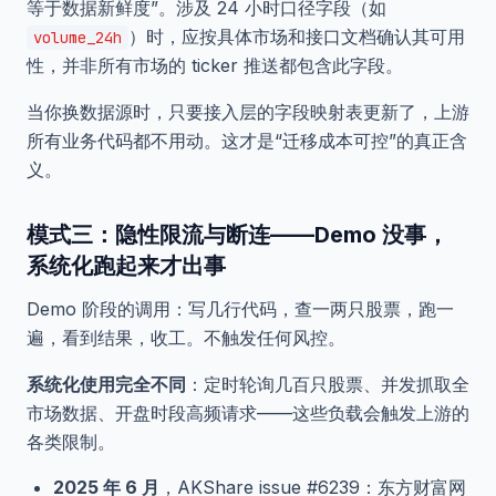
等于数据新鲜度”。涉及 24 小时口径字段（如
）时，应按具体市场和接口文档确认其可用
volume_24h
性，并非所有市场的 ticker 推送都包含此字段。
当你换数据源时，只要接入层的字段映射表更新了，上游
所有业务代码都不用动。这才是“迁移成本可控”的真正含
义。
模式三：隐性限流与断连——Demo 没事，
系统化跑起来才出事
Demo 阶段的调用：写几行代码，查一两只股票，跑一
遍，看到结果，收工。不触发任何风控。
系统化使用完全不同
：定时轮询几百只股票、并发抓取全
市场数据、开盘时段高频请求——这些负载会触发上游的
各类限制。
2025 年 6 月
，AKShare issue #6239：东方财富网