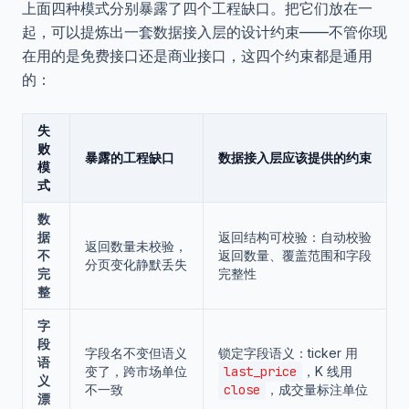
上面四种模式分别暴露了四个工程缺口。把它们放在一
起，可以提炼出一套数据接入层的设计约束——不管你现
在用的是免费接口还是商业接口，这四个约束都是通用
的：
失
败
暴露的工程缺口
数据接入层应该提供的约束
模
式
数
据
返回结构可校验：自动校验
返回数量未校验，
不
返回数量、覆盖范围和字段
分页变化静默丢失
完
完整性
整
字
段
字段名不变但语义
锁定字段语义：ticker 用
语
变了，跨市场单位
last_price
，K 线用
义
不一致
close
，成交量标注单位
漂