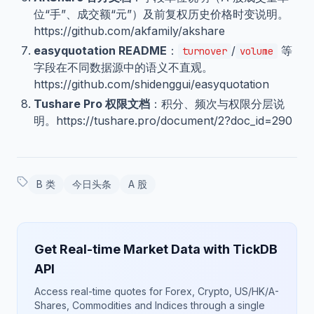
位“手”、成交额“元”）及前复权历史价格时变说明。
https://github.com/akfamily/akshare
easyquotation README
：
/
等
turnover
volume
字段在不同数据源中的语义不直观。
https://github.com/shidenggui/easyquotation
Tushare Pro 权限文档
：积分、频次与权限分层说
明。https://tushare.pro/document/2?doc_id=290
B 类
今日头条
A 股
Get Real-time Market Data with TickDB
API
Access real-time quotes for Forex, Crypto, US/HK/A-
Shares, Commodities and Indices through a single