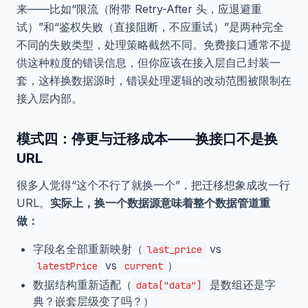
来——比如“限流（附带 Retry-After 头，应退避重
试）”和“鉴权失败（直接阻断，不应重试）”是两种完全
不同的失败类型，处理策略截然不同。免费接口通常不提
供这种粒度的错误信息，但你应该在接入层自己封装一
套，这样换数据源时，错误处理逻辑的改动范围被限制在
接入层内部。
模式四：停更与迁移成本——换接口不是换
URL
很多人觉得“这个不行了就换一个”，把迁移想象成改一行
URL。
实际上，换一个数据源意味着整个数据管道重
做：
字段名全部重新映射（
vs
last_price
vs
）
latestPrice
current
数据结构重新适配（
是数组还是字
data["data"]
典？嵌套层级变了吗？）