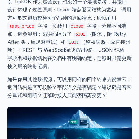
以 TickDB 作为这套设计约束的一个落地参考，其接口
设计体现了这些原则：ticker 端点返回结构为数组，调用
方可显式遍历校验每个品种的返回状态；ticker 用
字段，K 线用
字段，分属不同端
last_price
close
点，避免混用；错误码区分了
（限流，附 Retry-
3001
After 头，应退避重试）和
（鉴权失败，应直接阻
1001
断）；REST 与 WebSocket 均输出统一 JSON 结构，
字段名和数据结构在文档中有明确约定，迁移时只需更新
接入层的映射逻辑。
如果你用其他数据源，可以用同样的四个约束去衡量它：
返回结构是否可校验？字段语义是否锁定？错误码是否区
分重试和阻断？迁移时接入层能否隔离变更？