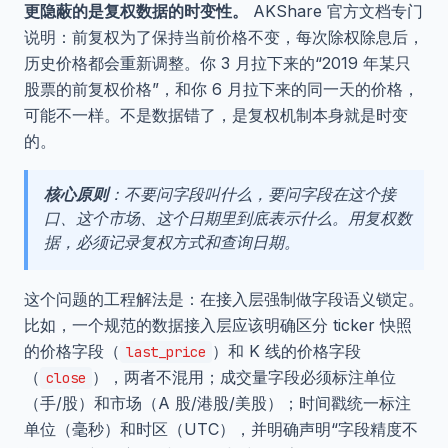
更隐蔽的是复权数据的时变性。
AKShare 官方文档专门
说明：前复权为了保持当前价格不变，每次除权除息后，
历史价格都会重新调整。你 3 月拉下来的“2019 年某只
股票的前复权价格”，和你 6 月拉下来的同一天的价格，
可能不一样。不是数据错了，是复权机制本身就是时变
的。
核心原则
：不要问字段叫什么，要问字段在这个接
口、这个市场、这个日期里到底表示什么。用复权数
据，必须记录复权方式和查询日期。
这个问题的工程解法是：在接入层强制做字段语义锁定。
比如，一个规范的数据接入层应该明确区分 ticker 快照
的价格字段（
）和 K 线的价格字段
last_price
（
），两者不混用；成交量字段必须标注单位
close
（手/股）和市场（A 股/港股/美股）；时间戳统一标注
单位（毫秒）和时区（UTC），并明确声明“字段精度不