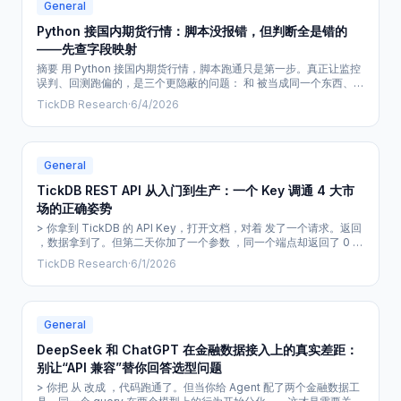
General
Python 接国内期货行情：脚本没报错，但判断全是错的
——先查字段映射
摘要 用 Python 接国内期货行情，脚本跑通只是第一步。真正让监控
误判、回测跑偏的，是三个更隐蔽的问题： 和 被当成同一个东西、
和 被混用、异步处理只写了 没做去重和背压。本文基于 MCP 实测字
TickDB Research
·
6/4/2026
段结构与审核事实库核验，用一张接口对照表、一段字段归一化示例
和异步处理边界说明，帮你把这几个坑一次踩实。 一、脚本跑通了，
但判断总是错 你写了一个 Python 脚本，接上国内期货行情，打算监
General
TickDB REST API 从入门到生产：一个 Key 调通 4 大市
场的正确姿势
> 你拿到 TickDB 的 API Key，打开文档，对着 发了一个请求。返回
，数据拿到了。但第二天你加了一个参数 ，同一个端点却返回了 0 条
结果——因为正确的值是 ，单数。文档没写错，只是你没注意到。这
TickDB Research
·
6/1/2026
种"文档不会提前告诉你"的细节，才是从入门到生产之间真正的路。
一、你在接入行情 REST API 时，真正卡住的地方 网上从来不缺"5 分
钟快速上手"的教程，但你照着跑通第一个请求之后，
General
DeepSeek 和 ChatGPT 在金融数据接入上的真实差距：
别让“API 兼容”替你回答选型问题
> 你把 从 改成 ，代码跑通了。但当你给 Agent 配了两个金融数据工