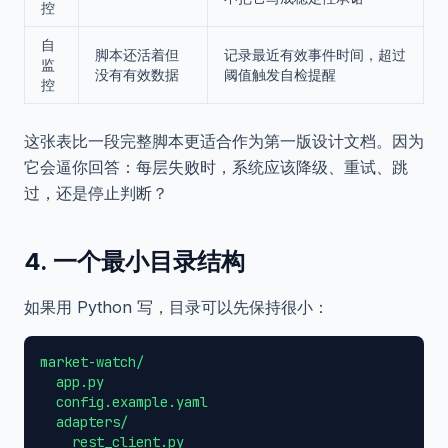
控
自
脚本还活着但
记录最近有效事件时间，超过
监
没有有效数据
阈值触发自检提醒
控
这张表比一段完整脚本更适合作为第一版设计文档。因为
它会逼你回答：每层失败时，系统应该降级、重试、跳
过，还是停止判断？
4. 一个最小目录结构
如果用 Python 写，目录可以先保持很小：
market-watch/

  app.py

  config.example.yaml

  adapters/

    rest_client.py
