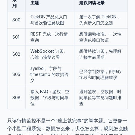
主题
建议阅读场景
列
TickDB 产品总入口
第一次了解 TickDB，
S00
与首次验证路线图
先判断入口怎么选
REST 完成一次行情
想做启动校准、一次性
S01
查询
查询或接口验证
WebSocket 订阅、
想做持续订阅，先理解
S02
心跳与恢复边界
连接生命周期
symbol、字段与
已经拿到数据，但担心
S05
timestamp 的数据语
字段和时间理解错误
义
接入 FAQ：鉴权、空
遇到鉴权、空数据、时
S08
数据、字段与时间单
间单位等常见问题时排
位
查
只读行情监控不是一个“连上就完事”的脚本题。它更像一
个小型工程系统：数据怎么来，状态怎么算，规则怎么触