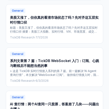
什么；它对应哪个时间点；公司实际暴露在哪；同一时段还有没有别
的变化在影响判断。 !i
General
美股又涨了，但你真的看清市场状态了吗？先对齐这五层实
时行情口径
标题：美股又涨了，但你真的看清市场状态了吗？先对齐这五层实时
行情口径 摘要：美股三大指数、实时行情、VIX、市场宽度、成交量
——这些数字每天都在变，但指数上涨不等于整个市场都在走强。这
TickDB Research
·
7/1/2026
篇文章不讲美股接下来是涨是跌，只给你一套五层口径的检查框架：
哪个指数在涨？多少股票在涨？波动率有没有下来？成交量支不支
持？你看的数据是哪个时间窗口的快照？把数据口径对齐，再谈市场
判断。 昨夜美股上涨，三大指数全线收红
General
系列文章第 7 篇：TickDB WebSocket 入门：订阅、心跳
与断线后不能想当然的事
> 这是 TickDB 实时行情接入系列的第 7 篇。前一篇解决“AI Agent
查询行情”，本文解决“WebSocket 订阅”。 做持续行情接入时，我最
早踩过的判断误区是：只要 WebSocket 已连接、控制台也打印了几
TickDB Research
·
6/3/2026
条消息，就把链路视为完成。 实际上，连接只是起点。一个最小但合
格的验证流程，至少需要回答四个问题： 1. 客户端是否按正确结构发
出了订阅。 2. 客户端是否维持了服务端约定
General
AI 查行情：两个AI查同一只股票，答案差了几块——问题出
在哪？