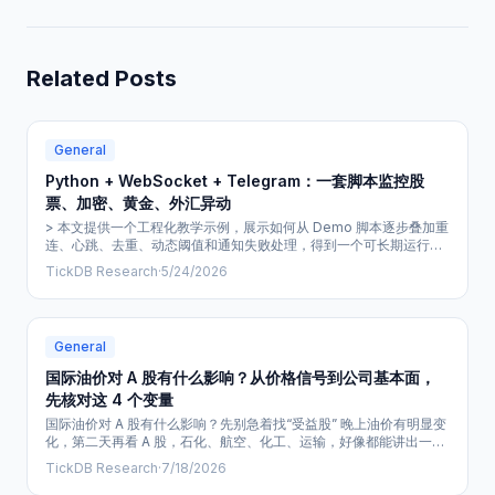
Related Posts
General
Python + WebSocket + Telegram：一套脚本监控股
票、加密、黄金、外汇异动
> 本文提供一个工程化教学示例，展示如何从 Demo 脚本逐步叠加重
连、心跳、去重、动态阈值和通知失败处理，得到一个可长期运行的
全球行情告警脚本。 > > 本文仅讨论技术实现和工程实践，不构成任
TickDB Research
·
5/24/2026
何投资建议。文中所有代码用于教学目的，不构成交易信号或投资策
略推荐。 你花了半小时写了一个 Python 脚本：连上 TickDB 的
WebSocket，订阅了茅台、腾讯、比特币、黄金的实时行情，设了
涨跌
General
国际油价对 A 股有什么影响？从价格信号到公司基本面，
先核对这 4 个变量
国际油价对 A 股有什么影响？先别急着找“受益股” 晚上油价有明显变
化，第二天再看 A 股，石化、航空、化工、运输，好像都能讲出一套
理由。 问题通常不在理由不够多，而在第一步走得太快：一条外盘报
TickDB Research
·
7/18/2026
价刚动，就急着把它翻译成某个板块的涨跌。 油价只是一个信号。要
把它变成一条能讨论的研究线索，中间至少隔着四层：你看的价格是