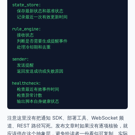
state_store:

  保存最新状态和基准状态

  记录最近一次有效更新时间

rule_engine:

  接收状态

  判断是否需要生成提醒事件

  处理冷却期和去重

sender:

  发送提醒

  返回发送成功或失败原因

healthcheck:

  检查最近有效事件时间

  检查异常计数

注意这里没有把通知 SDK、部署工具、WebSocket 频
道、REST 路径写死。发布文章时如果没有逐项核验，就
应该停在这个抽象层，避免给读者一份看似可复制、实际