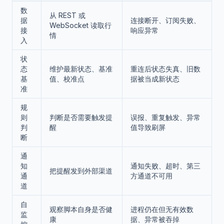
数
从 REST 或
据
连接断开、订阅失败、
WebSocket 读取行
接
响应异常
情
入
状
态
维护最新状态、基准
重连后状态失真、旧数
基
值、校准点
据被当成新状态
准
规
则
判断是否需要触发提
误报、重复触发、异常
判
醒
值导致刷屏
断
通
知
通知失败、超时、第三
把提醒发到外部渠道
通
方通道不可用
道
自
观察脚本自身是否健
进程仍在但无有效数
监
康
据、异常被吞掉