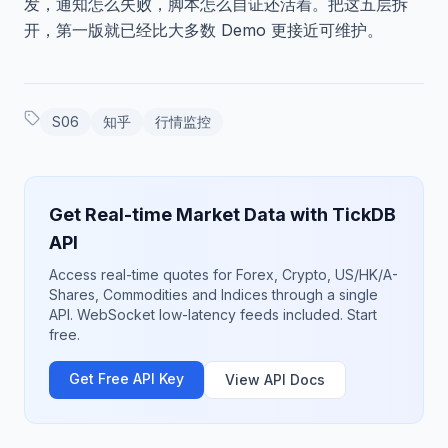
发，通知怎么失败，脚本怎么自证还活着。把这五层拆
开，第一版就已经比大多数 Demo 更接近可维护。
S06
知乎
行情监控
Get Real-time Market Data with TickDB
API
Access real-time quotes for Forex, Crypto, US/HK/A-
Shares, Commodities and Indices through a single
API. WebSocket low-latency feeds included. Start
free.
Get Free API Key
View API Docs