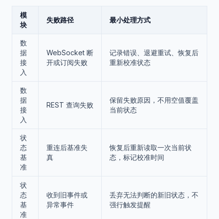
模
失败路径
最小处理方式
块
数
据
WebSocket 断
记录错误、退避重试、恢复后
接
开或订阅失败
重新校准状态
入
数
据
保留失败原因，不用空值覆盖
REST 查询失败
接
当前状态
入
状
态
重连后基准失
恢复后重新读取一次当前状
基
真
态，标记校准时间
准
状
态
收到旧事件或
丢弃无法判断的新旧状态，不
基
异常事件
强行触发提醒
准