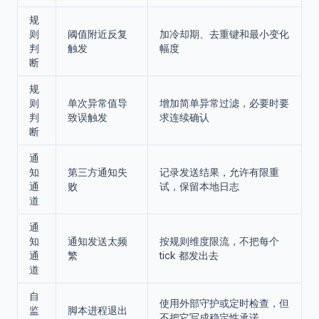
规
则
阈值附近反复
加冷却期、去重键和最小变化
判
触发
幅度
断
规
则
单次异常值导
增加简单异常过滤，必要时要
判
致误触发
求连续确认
断
通
知
第三方通知失
记录发送结果，允许有限重
通
败
试，保留本地日志
道
通
知
通知发送太频
按规则维度限流，不把每个
通
繁
tick 都发出去
道
自
使用外部守护或定时检查，但
监
脚本进程退出
不把它写成稳定性承诺