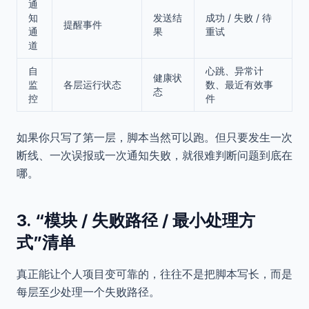
通
知
发送结
成功 / 失败 / 待
提醒事件
通
果
重试
道
自
心跳、异常计
健康状
监
各层运行状态
数、最近有效事
态
控
件
如果你只写了第一层，脚本当然可以跑。但只要发生一次
断线、一次误报或一次通知失败，就很难判断问题到底在
哪。
3. “模块 / 失败路径 / 最小处理方
式”清单
真正能让个人项目变可靠的，往往不是把脚本写长，而是
每层至少处理一个失败路径。