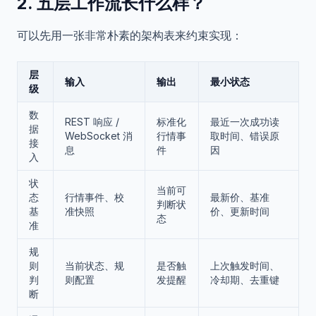
2. 五层工作流长什么样？
可以先用一张非常朴素的架构表来约束实现：
层
输入
输出
最小状态
级
数
REST 响应 /
标准化
最近一次成功读
据
WebSocket 消
行情事
取时间、错误原
接
息
件
因
入
状
当前可
态
行情事件、校
最新价、基准
判断状
基
准快照
价、更新时间
态
准
规
则
当前状态、规
是否触
上次触发时间、
判
则配置
发提醒
冷却期、去重键
断