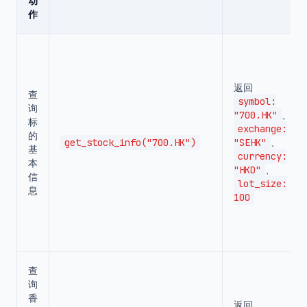
动
作
返回
查
symbol:
询
"700.HK"
、
标
exchange:
的
get_stock_info("700.HK")
"SEHK"
、
基
currency:
本
"HKD"
、
信
lot_size:
息
100
查
询
香
返回