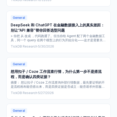
种"文档不会提前告诉你"的细节，才是从入门到生产之间真正的路。
一、你在接入行情 REST API 时，真正卡住的地方 网上从来不缺"5 分
钟快速上手"的教程，但你照着跑通第一个请求之后，
General
DeepSeek 和 ChatGPT 在金融数据接入上的真实差距：
别让“API 兼容”替你回答选型问题
> 你把 从 改成 ，代码跑通了。但当你给 Agent 配了两个金融数据工
具，同一个 query 在两个模型上的行为开始分化——这才是需要关注
的地方。 一、当“全面兼容”遇上金融数据 DeepSeek API 全面兼容
TickDB Research
·
5/30/2026
OpenAI SDK。改一行 ，换个 参数，你的 Function Calling 代码就
能在两个模型上跑通。 但“跑通”和“跑对”之间，隔着一整套金融数据
接入场景下才会暴露
General
想用扣子 / Coze 工作流查行情，为什么第一步不是搭流
程，而是确认四类证据？
摘要： 想让扣子 / Coze 工作流查询外部行情数据，最先要证明的不
是流程画布能否搭出来，而是四类证据是否成立：能否请求外部服
务、能否安全传递密钥、能否解析可核对的返回、失败时能否停止生
TickDB Research
·
5/27/2026
成结论。本文仅写验证清单，不把尚未取得官方配置证据的能力写成
教程。 很多人想做的事情很自然：让一个工作流接入外部行情数据，
再让 AI 根据查询结果回答问题。 但这种题目也最容易被写成一种“看
起来已经跑通”的教
General