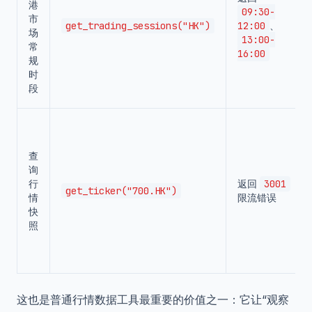
港
09:30-
市
get_trading_sessions("HK")
12:00
、
场
13:00-
常
16:00
规
时
段
查
询
行
返回
3001
get_ticker("700.HK")
情
限流错误
快
照
这也是普通行情数据工具最重要的价值之一：它让“观察